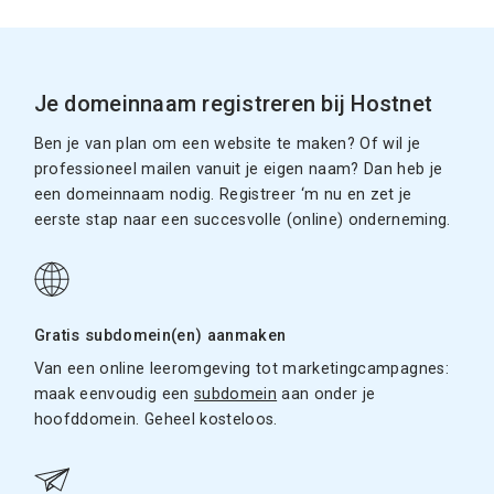
Je domeinnaam registreren bij Hostnet
Ben je van plan om een website te maken? Of wil je
professioneel mailen vanuit je eigen naam? Dan heb je
een domeinnaam nodig. Registreer ‘m nu en zet je
eerste stap naar een succesvolle (online) onderneming.
Gratis subdomein(en) aanmaken
Van een online leeromgeving tot marketingcampagnes:
maak eenvoudig een
subdomein
aan onder je
hoofddomein. Geheel kosteloos.