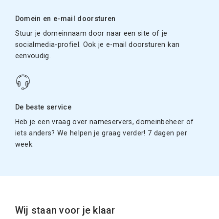
Domein en e-mail doorsturen
Stuur je domeinnaam door naar een site of je
socialmedia-profiel. Ook je e-mail doorsturen kan
eenvoudig.
De beste service
Heb je een vraag over nameservers, domeinbeheer of
iets anders? We helpen je graag verder! 7 dagen per
week.
Wij staan voor je klaar