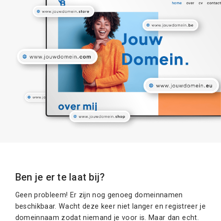
Ben je er te laat bij?
Geen probleem! Er zijn nog genoeg domeinnamen
beschikbaar. Wacht deze keer niet langer en registreer je
domeinnaam zodat niemand je voor is. Maar dan echt.